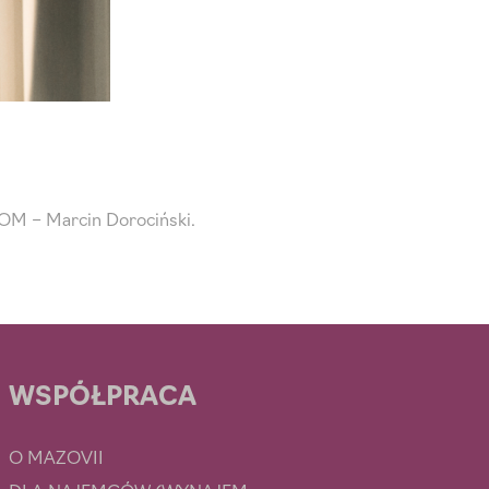
OM – Marcin Dorociński.
WSPÓŁPRACA
O MAZOVII