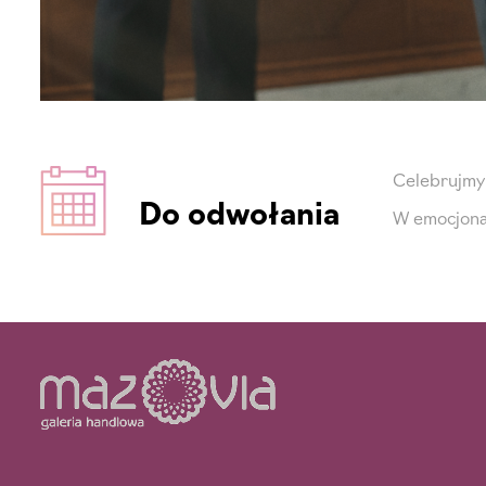
Celebrujmy 
Do odwołania
W emocjona