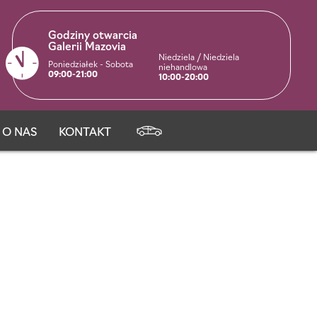
Godziny otwarcia
Galerii Mazovia
Niedziela / Niedziela
Poniedziałek - Sobota
niehandlowa
09:00-21:00
10:00-20:00
O NAS
KONTAKT