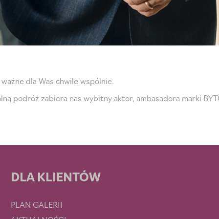
ważne dla Was chwile wspólnie.
lną podróż zabiera nas wybitny aktor, ambasadora marki BYT
DLA KLIENTÓW
PLAN GALERII