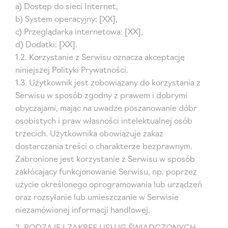
a) Dostęp do sieci Internet,
b) System operacyjny: [XX],
c) Przeglądarka internetowa: [XX],
d) Dodatki: [XX].
1.2. Korzystanie z Serwisu oznacza akceptację
niniejszej Polityki Prywatności.
1.3. Użytkownik jest zobowiązany do korzystania z
Serwisu w sposób zgodny z prawem i dobrymi
obyczajami, mając na uwadze poszanowanie dóbr
osobistych i praw własności intelektualnej osób
trzecich. Użytkownika obowiązuje zakaz
dostarczania treści o charakterze bezprawnym.
Zabronione jest korzystanie z Serwisu w sposób
zakłócający funkcjonowanie Serwisu, np. poprzez
użycie określonego oprogramowania lub urządzeń
oraz rozsyłanie lub umieszczanie w Serwisie
niezamówionej informacji handlowej.
2. RODZAJE I ZAKRES USŁUG ŚWIADCZONYCH