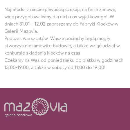
Najmłodsi z niecierpliwością czekają na ferie zimowe,
więc przygotowaliśmy dla nich coś wyjątkowego! W
dniach 31.01 – 12.02 zapraszamy do Fabryki Klocków w
Galerii Mazovia. ​
Podczas warsztatów Wasze pociechy będą mogły
stworzyć niesamowite budowle, a także wziąć udział w
konkursie składania klocków na czas​
Czekamy na Was od poniedziałku do piątku w godzinach
13:00-19:00, a także w soboty od 11:00 do 19:00!