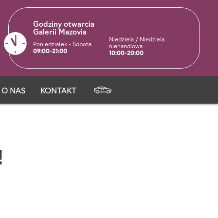
Godziny otwarcia
Galerii Mazovia
Niedziela / Niedziela
Poniedziałek - Sobota
niehandlowa
09:00-21:00
10:00-20:00
O NAS
KONTAKT
!