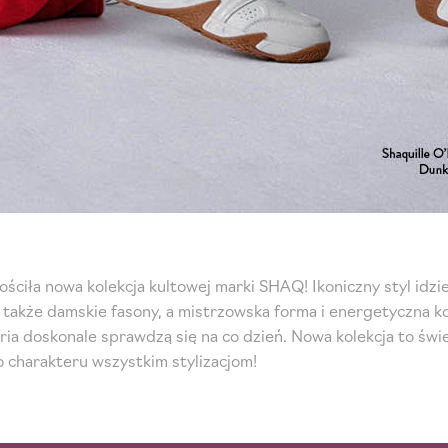
ciła nowa kolekcja kultowej marki SHAQ! Ikoniczny styl idz
ę także damskie fasony, a mistrzowska forma i energetyczna k
ria doskonale sprawdzą się na co dzień. Nowa kolekcja to świe
charakteru wszystkim stylizacjom!