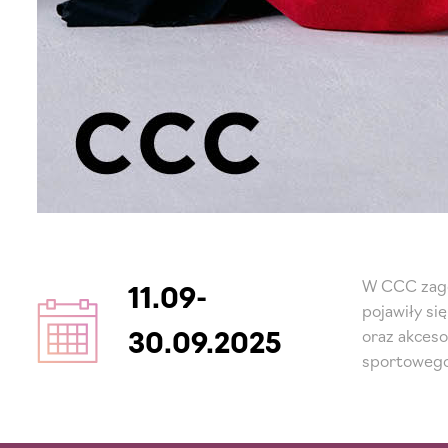
W CCC zagoś
11.09-
pojawiły si
30.09.2025
oraz akceso
sportowego 