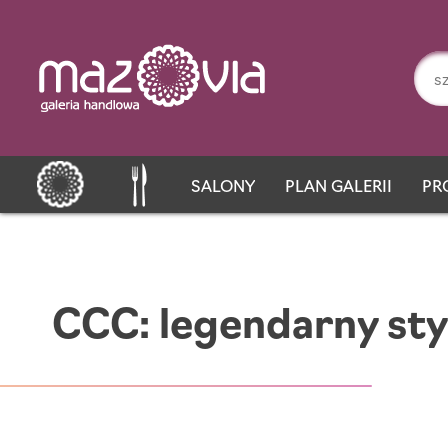
SALONY
PLAN GALERII
PR
CCC: legendarny sty